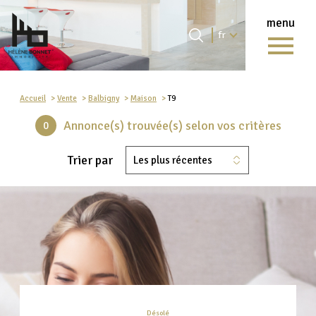
menu
Langue
Langue
fr
0
Accueil
fr
Accueil
Vente
Balbigny
Maison
T9
Annonce(s) trouvée(s) selon vos critères
0
Trier par
Les plus récentes
Désolé