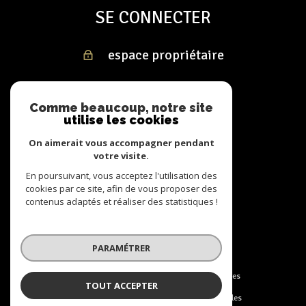
SE CONNECTER
espace propriétaire
Comme beaucoup, notre site
utilise les cookies
On aimerait vous accompagner pendant
votre visite.
En poursuivant, vous acceptez l'utilisation des
cookies par ce site, afin de vous proposer des
contenus adaptés et réaliser des statistiques !
PARAMÉTRER
© 2022
Tous droits réservés
Traduction powered by Google
Nos honoraires
TOUT ACCEPTER
Nos honoraires
Plan du site
Mentions légales